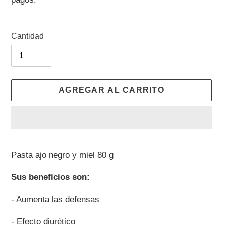
venta
Cantidad
AGREGAR AL CARRITO
Agregando
el
Pasta ajo negro y miel 80 g
producto
a
Sus beneficios son:
tu
- Aumenta las defensas
carrito
de
- Efecto diurético