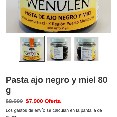
Pasta ajo negro y miel 80
g
Precio
$8.900
Precio
$7.900
Oferta
habitual
de
Los
gastos de envío
se calculan en la pantalla de
pagos.