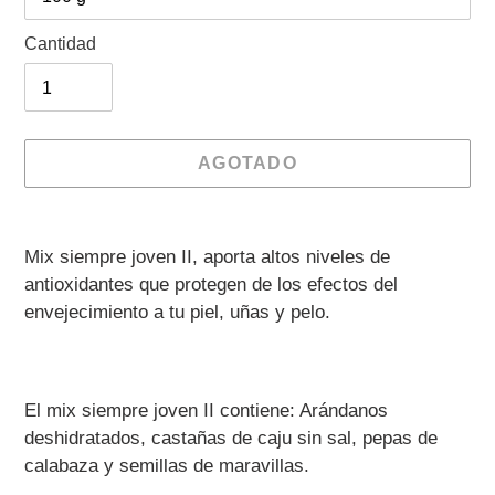
Cantidad
AGOTADO
Agregando
el
Mix siempre joven II, aporta altos niveles de
producto
antioxidantes que protegen de los efectos del
a
envejecimiento a tu piel, uñas y pelo.
tu
carrito
de
El mix siempre joven II
contiene:
Arándanos
compra
deshidratados, castañas de caju sin sal, pepas de
calabaza y semillas de maravillas.