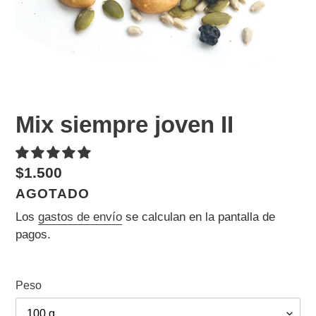
Mix siempre joven II
Precio
$1.500
habitual
DISPONIBILIDAD
AGOTADO
Los
gastos de envío
se calculan en la pantalla de
pagos.
Peso