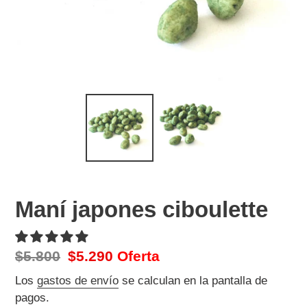
Maní japones ciboulette
Precio
$5.800
Precio
$5.290
Oferta
habitual
de
Los
gastos de envío
se calculan en la pantalla de
venta
pagos.