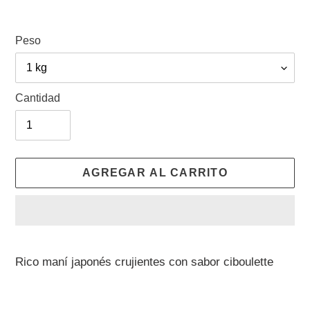
Peso
Cantidad
AGREGAR AL CARRITO
Agregando
el
Rico maní japonés crujientes con sabor ciboulette
producto
a
tu