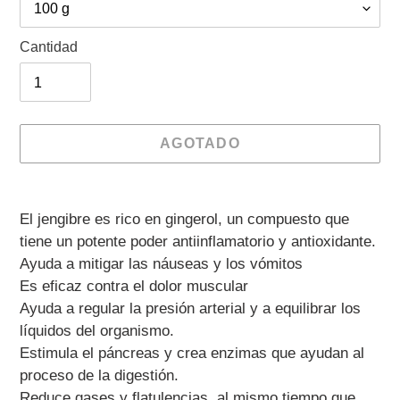
Cantidad
AGOTADO
Agregando
el
El jengibre es rico en gingerol, un compuesto que
producto
tiene un potente poder antiinflamatorio y antioxidante.
a
Ayuda a mitigar las náuseas y los vómitos
tu
Es eficaz contra el dolor muscular
carrito
Ayuda a regular la presión arterial y a equilibrar los
de
líquidos del organismo.
compra
Estimula el páncreas y crea enzimas que ayudan al
proceso de la digestión.
Reduce gases y flatulencias, al mismo tiempo que