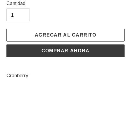
Cantidad
AGREGAR AL CARRITO
COMPRAR AHORA
Agregando
el
Cranberry
producto
a
tu
carrito
de
compra