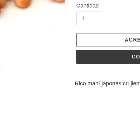
Cantidad
AGRE
CO
Agregando
el
Rico maní japonés crujien
producto
a
tu
carrito
de
compra