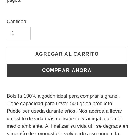
venta
Cantidad
AGREGAR AL CARRITO
COMPRAR AHORA
Agregando
el
Bolsita 100% algodón ideal para comprar a granel.
producto
Tiene capacidad para llevar 500 gr en producto.
a
Puede ser usada durante años. Nos acerca a llevar
tu
un estilo de vida más consciente y amigable con el
carrito
medio ambiente. Al finalizar su vida útil se degrada en
de
situación de compostaje, volviendo a su origen, la