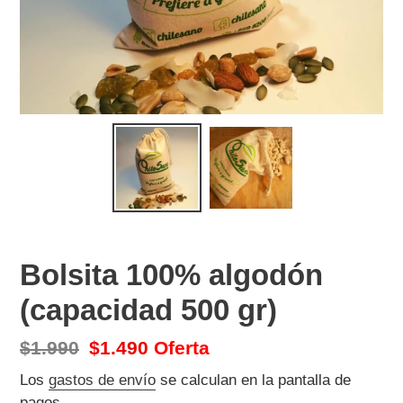
Bolsita 100% algodón
(capacidad 500 gr)
Precio
$1.990
Precio
$1.490
Oferta
habitual
de
Los
gastos de envío
se calculan en la pantalla de
pagos.